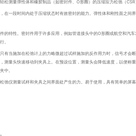
轻松测量弹性体和橡胶制品（如密封件、O形圈）的压缩应力松弛（CSR
下，在一段时间内处于压缩状态时有效密封的能力。弹性体和刚性面之间
封件的特性。密封件用于许多应用，例如管道接头中的O形圈或航空和汽
行。
只有当施加在松弛计上的力略微超过试样施加的反作用力时，信号才会断
，测量头快速移动到夹具上。在预设位置，测量头会降低速度，以便称重
夹中。
松弛仪测量试样和夹具之间界面处产生的力。易于使用，具有简单的屏幕