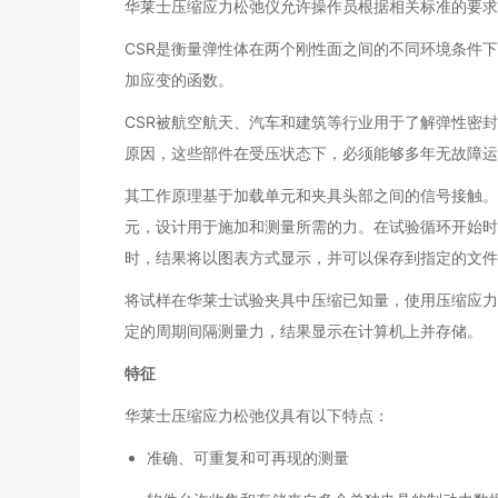
华莱士压缩应力松弛仪允许操作员根据相关标准的要求
CSR是衡量弹性体在两个刚性面之间的不同环境条件
加应变的函数。
CSR被航空航天、汽车和建筑等行业用于了解弹性密
原因，这些部件在受压状态下，必须能够多年无故障运
其工作原理基于加载单元和夹具头部之间的信号接触。
元，设计用于施加和测量所需的力。在试验循环开始时
时，结果将以图表方式显示，并可以保存到指定的文件
将试样在华莱士试验夹具中压缩已知量，使用压缩应力
定的周期间隔测量力，结果显示在计算机上并存储。
特征
华莱士压缩应力松弛仪具有以下特点：
准确、可重复和可再现的测量